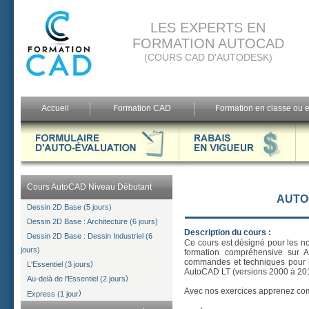
LES EXPERTS EN
FORMATION AUTOCAD
(COURS CAD D'AUTODESK)
Accueil
Formation CAD
Formation en classe ou e
Cours AutoCAD Niveau Débutant
AUTOC
Dessin 2D Base (5 jours)
Dessin 2D Base : Architecture (6 jours)
Description du cours :
Dessin 2D Base : Dessin Industriel (6
Ce cours est désigné pour les n
jours)
formation compréhensive sur A
commandes et techniques pour l
)
L'Essentiel (3 jours
AutoCAD LT (versions 2000 à 20
)
Au-delà de l'Essentiel (2 jours
Avec nos exercices apprenez co
)
Express (1 jour