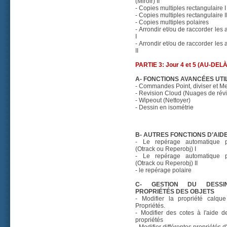
(Miroir) II
- Copies multiples rectangulaire I
- Copies multiples rectangulaire I
- Copies multiples polaires
- Arrondir et/ou de raccorder les 
I
- Arrondir et/ou de raccorder les 
II
PARTIE 3: Jour 4 et 5 (AU-DEL
A- FONCTIONS AVANCÉES UTI
- Commandes Point, diviser et M
- Revision Cloud (Nuages de révi
- Wipeout (Nettoyer)
- Dessin en isométrie
B- AUTRES FONCTIONS D’AID
- Le repérage automatique 
(Otrack ou Reperobj) I
- Le repérage automatique 
(Otrack ou Reperobj) II
- le repérage polaire
C- GESTION DU DESS
PROPRIÉTÉS DES OBJETS
- Modifier la propriété calque
Propriétés.
- Modifier des cotes à l'aide d
propriétés