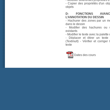
- Modifier différentes propriétés d
- Copier des propriétés d'un obj
objets
D- FONCTIONS AVAN
L’ANNOTATION DU DESSIN
- Hachurer des zones par un mo
dans le dessin
- Modifier des hachures ou 
existants
- Modifier le texte avec la palette
- Déplacer et étirer un texte
(Textmult) - Vérifier et corriger
texte
Dates des cours