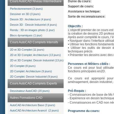
Cours AutoCAD Niveau Intermédiaire
Durée du cours:
Support de cours:
Perfectionnement (3 jours)
Assistance technique:
Dessiner en 3D (3 jours)
Sorte de reconnaissance:
Dessin 3D : Architecture (4 jours)
Dessin 3D : Dessin Industriel (4 jours)
Objectifs :
L’objectif premier de ce cours e
Rendu : 3D en images photo (1 jour)
la création de dessins 2D profes
Blocs dynamiques (1 jour)
Après avoir complété le cours, l’
• Naviguer dans l’interface utili
Cours AutoCAD Complets Intensifs
• Utiliser les fonctions fondame
• Utiliser les outils de dess
2D et 3D Complet (11 jours)
techniques précis
• Présenter les dessins avec des 
2D et 3D Complet: Architecture (13 jours)
2D et 3D Complet: Dessin Industriel (13 jrs)
Personnes et Métiers ciblés :
2D Complet (8 jours)
Ce cours est pour tout utilisa
fonctions principales en2D.
2D Complet: Architecture (9 jours)
2D Complet: Dessin Industriel (9 jours)
Ce cours est approprié pour to
aménagement, dessin industriel, d
Cours AutoCAD Complets Experts
Pré-Requis :
Dessinateur AutoCAD (20 jours)
- Connaissances de base de Ms W
Autres Formations CAD
- Expérience en dessin technique 
- Connaissances en CAD non né
AutoCAD Architecture Base (3 jours)
AutoCAD Architecture Avancé (2 jours)
Programme du cours: