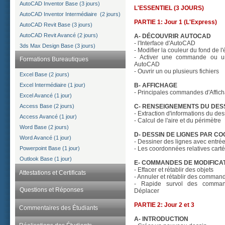
AutoCAD Inventor Base (3 jours)
L'ESSENTIEL (3 JOURS)
AutoCAD Inventor Intermédiaire (2 jours)
PARTIE 1: Jour 1 (L'Express)
AutoCAD Revit Base (3 jours)
AutoCAD Revit Avancé (2 jours)
A- DÉCOUVRIR AUTOCAD
- l'Interface d'AutoCAD
3ds Max Design Base (3 jours)
- Modifier la couleur du fond de l
- Activer une commande ou u
Formations Bureautiques
AutoCAD
- Ouvrir un ou plusieurs fichiers
Excel Base (2 jours)
Excel Intermédiaire (1 jour)
B- AFFICHAGE
- Principales commandes d'Affic
Excel Avancé (1 jour)
Access Base (2 jours)
C- RENSEIGNEMENTS DU DES
- Extraction d'informations du des
Access Avancé (1 jour)
- Calcul de l'aire et du périmètre
Word Base (2 jours)
D- DESSIN DE LIGNES PAR 
Word Avancé (1 jour)
- Dessiner des lignes avec entrée
- Les coordonnées relatives cart
Powerpoint Base (1 jour)
Outlook Base (1 jour)
E- COMMANDES DE MODIFICA
- Effacer et rétablir des objets
Attestations et Certificats
- Annuler et rétablir des comman
- Rapide survol des comman
Questions et Réponses
Déplacer
PARTIE 2: Jour 2 et 3
Commentaires des Étudiants
A- INTRODUCTION