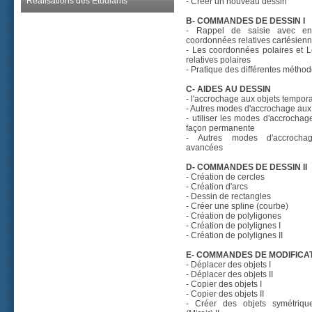
Réalisations des Étudiants
- Créer un nouveau dessin
B- COMMANDES DE DESSIN I
- Rappel de saisie avec ent
coordonnées relatives cartésien
- Les coordonnées polaires et 
relatives polaires
- Pratique des différentes métho
C- AIDES AU DESSIN
- l'accrochage aux objets tempor
- Autres modes d'accrochage aux
- utiliser les modes d'accrochag
façon permanente
- Autres modes d'accrocha
avancées
D- COMMANDES DE DESSIN II
- Création de cercles
- Création d'arcs
- Dessin de rectangles
- Créer une spline (courbe)
- Création de polyligones
- Création de polylignes I
- Création de polylignes II
E- COMMANDES DE MODIFICATI
- Déplacer des objets I
- Déplacer des objets II
- Copier des objets I
- Copier des objets II
- Créer des objets symétriqu