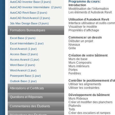
Programme du cours:
AutoCAD Inventor Base (3 jours)
Introduction
AutoCAD Inventor Intermédiaire (2 jours)
Modélisation de l’information
Les éléments d’Autodesk Revit
AutoCAD Revit Base (3 jours)
AutoCAD Revit Avancé (2 jours)
Utilisation d’Autodesk Revit
Interface utilisateur et outils co
3ds Max Design Base (3 jours)
Visualiser le modèle
Propriétés d’affichage
Formations Bureautiques
Commencer un dessin
Excel Base (2 jours)
Débuter un projet
Excel Intermédiaire (1 jour)
Niveaux
Grille
Excel Avancé (1 jour)
Access Base (2 jours)
Création de votre bâtiment
Murs de base
Access Avancé (1 jour)
Murs Composés
Word Base (2 jours)
Murs intérieurs
Portes
Word Avancé (1 jour)
Fenêtres
Powerpoint Base (1 jour)
Contrôler le positionnement d’o
Outlook Base (1 jour)
Utiliser les alignements
Utiliser les contraintes
Attestations et Certificats
Développement du bâtiment
Questions et Réponses
Murs Rideaux
Créer et modifier des planchers
Plafonds
Commentaires des Étudiants
Toits
Créer des escaliers et rampes