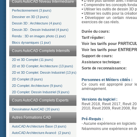
• D’être plus familier avec l’interf
Cours AutoCAD Niveau Intermédiaire
• Comprendre les concepts fondam
• Utiliser les outils de dessin 3D
Perfectionnement (3 jours)
• Utiliser les outils pour la créa
Dessiner en 3D (3 jours)
• Développer un certain niveau
exercices de cas réels.
Dessin 3D : Architecture (4 jours)
Dessin 3D : Dessin Industriel (4 jours)
Durée du cours:
Rendu : 3D en images photo (1 jour)
Tarif régulier:
Blocs dynamiques (1 jour)
Voir les tarifs pour PARTIC
Voir les tarifs pour ENTREP
Cours AutoCAD Complets Intensifs
Support de cours:
2D et 3D Complet (11 jours)
Assistance technique:
2D et 3D Complet: Architecture (13 jours)
Sorte de reconnaissance:
2D et 3D Complet: Dessin Industriel (13 jrs)
2D Complet (8 jours)
Personnes et Métiers ciblés :
Ce cours est approprié pour les 
2D Complet: Architecture (9 jours)
aménagement.
2D Complet: Dessin Industriel (9 jours)
Versions du logiciel :
Cours AutoCAD Complets Experts
Revit 2018, Revit 2017, Revit 20
2010, Revit 2009, Revit 2008, Revi
Dessinateur AutoCAD (20 jours)
Autres Formations CAD
Pré-Requis :
- Aucune expérience en logiciels
AutoCAD Architecture Base (3 jours)
Néanmoins une expérience en desi
AutoCAD Architecture Avancé (2 jours)