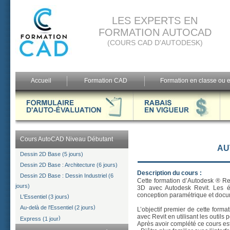
LES EXPERTS EN
FORMATION AUTOCAD
(COURS CAD D'AUTODESK)
Accueil
Formation CAD
Formation en classe ou e
Cours AutoCAD Niveau Débutant
AU
Dessin 2D Base (5 jours)
Dessin 2D Base : Architecture (6 jours)
Description du cours :
Dessin 2D Base : Dessin Industriel (6
Cette formation d’Autodesk ® Re
jours)
3D avec Autodesk Revit. Les ét
conception paramétrique et docu
)
L'Essentiel (3 jours
)
Au-delà de l'Essentiel (2 jours
L’objectif premier de cette form
avec Revit en utilisant les outil
)
Express (1 jour
Après avoir complété ce cours es